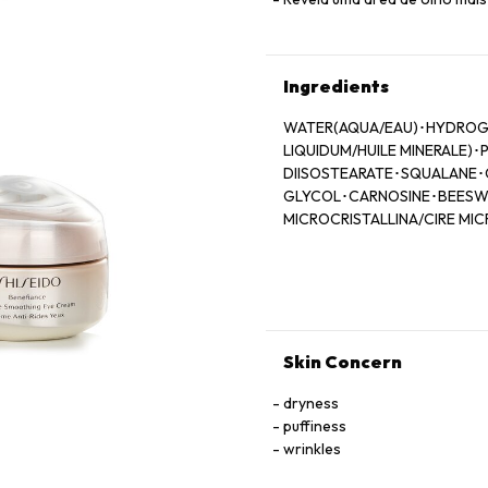
Ingredients
WATER(AQUA/EAU)･HYDROGE
LIQUIDUM/HUILE MINERALE)
DIISOSTEARATE･SQUALANE･
GLYCOL･CARNOSINE･BEESWAX
MICROCRISTALLINA/CIRE MI
POLYETHYLENE･METHYLPAR
PHYTOSTERYL/OCTYLDODECY
EDTA･TOCOPHEROL･SODIUM M
14/7 DIMETHYL ETHER･PPG-
EXTRACT･CITRONELLOL･UNC
LEAF/STEM EXTRACT･ALPHA
Skin Concern
EXTRACT･CRATAEGUS MONOG
SODIUM ACETYLATED HYALUR
dryness
JUNOS SEED EXTRACT･CINNA
puffiness
EXTRACT･CHLORELLA VULGA
wrinkles
SPARSA/SACCHARINA ANGUST