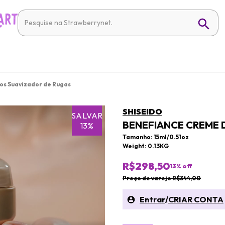
os Suavizador de Rugas
SHISEIDO
SALVAR
BENEFIANCE CREME 
13%
Tamanho: 15ml/0.51oz
Weight: 0.13KG
R$298,50
13
% off
Preço de varejo R$344,00
Entrar
/
CRIAR CONTA