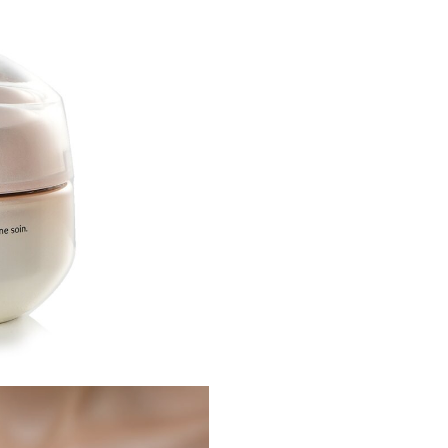
SODIUM LACTATE･BHT･CURC
20･SACCHARINA ANGUSTATA/
PALMITOYL TETRAPEPTIDE-7