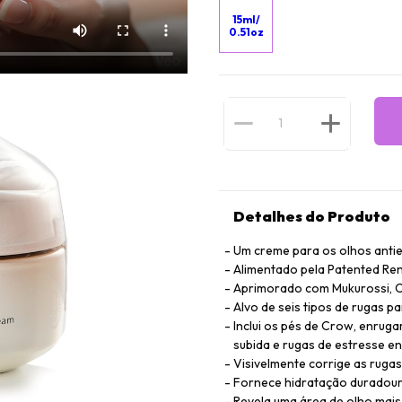
15ml/
0.51oz
Detalhes do Produto
Um creme para os olhos antie
Alimentado pela Patented R
Aprimorado com Mukurossi, Ch
Alvo de seis tipos de rugas pa
Inclui os pés de Crow, enruga
subida e rugas de estresse e
Visivelmente corrige as rug
Fornece hidratação duradour
Revela uma área de olho mais 