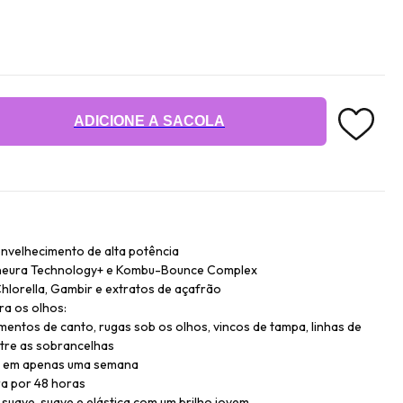
ADICIONE A SACOLA
nvelhecimento de alta potência
eneura Technology+ e Kombu-Bounce Complex
lorella, Gambir e extratos de açafrão
ra os olhos:
mentos de canto, rugas sob os olhos, vincos de tampa, linhas de
ntre as sobrancelhas
as em apenas uma semana
a por 48 horas
suave, suave e elástica com um brilho jovem