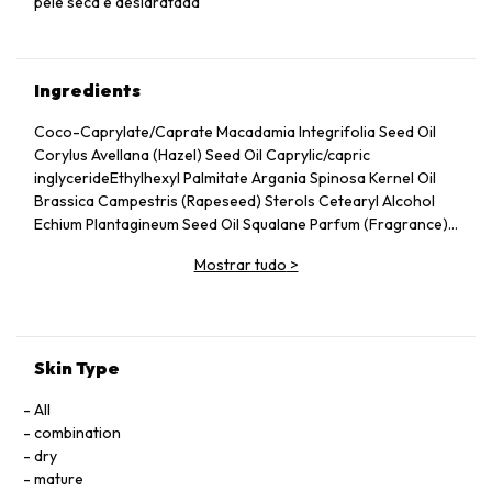
pele seca e desidratada
Ingredients
Coco-Caprylate/Caprate Macadamia Integrifolia Seed Oil
Corylus Avellana (Hazel) Seed Oil Caprylic/capric
inglycerideEthylhexyl Palmitate Argania Spinosa Kernel Oil
Brassica Campestris (Rapeseed) Sterols Cetearyl Alcohol
Echium Plantagineum Seed Oil Squalane Parfum (Fragrance)
Bisabolol Olea Europaea (Olive) Oil Unsaponifiables
Mostrar tudo
>
Helianthus Annuus (Sunflower) Seed Oil Glycine soja
(Soybean) oil unsaponifiablesTriticum vul-gare (Wheat) germ
oil unsaponifiablesTocopherol Vitis vinifera (Grape) flower
cell extractPollen extract
Skin Type
All
combination
dry
mature