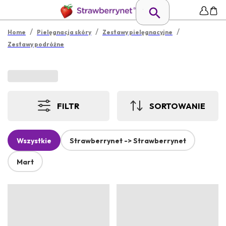
/
/
/
Home
Pielęgnacja skóry
Zestawy pielęgnacyjne
Zestawy podróżne
FILTR
SORTOWANIE
Wszystkie
Strawberrynet -> Strawberrynet
Mart