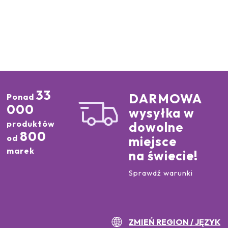
33
DARMOWA
Ponad
000
wysyłka w
produktów
dowolne
800
od
miejsce
marek
na świecie!
Sprawdź warunki
ZMIEŃ REGION / JĘZYK