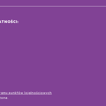
ATNOŚCI:
ramu punktów lojalnościowych
żone
.