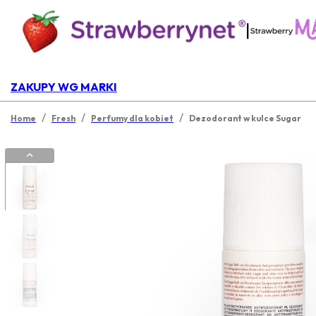
|
ZAKUPY WG MARKI
/
/
/
Home
Fresh
Perfumy dla kobiet
Dezodorant w kulce Sugar