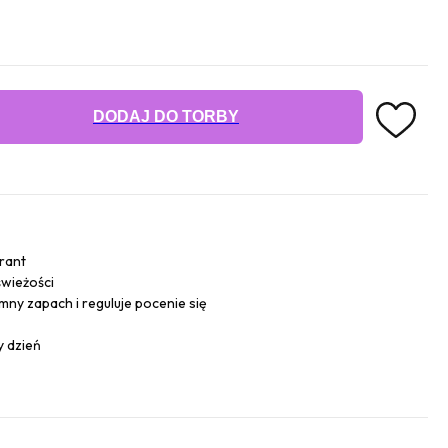
DODAJ DO TORBY
rant
świeżości
mny zapach i reguluje pocenie się
y dzień