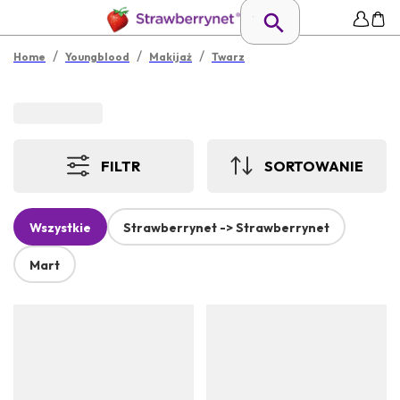
/
/
/
Home
Youngblood
Makijaż
Twarz
FILTR
SORTOWANIE
Wszystkie
Strawberrynet -> Strawberrynet
Mart