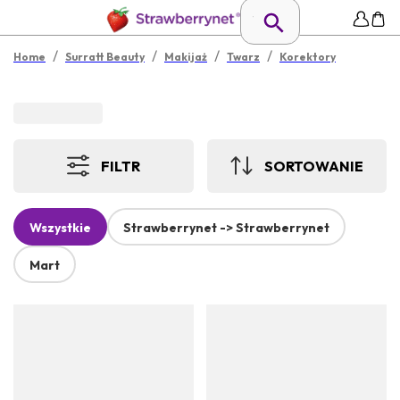
/
/
/
/
Home
Surratt Beauty
Makijaż
Twarz
Korektory
FILTR
SORTOWANIE
Wszystkie
Strawberrynet -> Strawberrynet
Mart