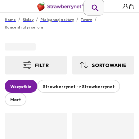
/
/
/
/
Home
Sisley
Pielęgnacja skóry
Twarz
Koncentraty i serum
FILTR
SORTOWANIE
Wszystkie
Strawberrynet -> Strawberrynet
Mart