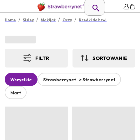
/
/
/
/
Home
Sisley
Makijaż
Oczy
Kredki do brwi
FILTR
SORTOWANIE
Wszystkie
Strawberrynet -> Strawberrynet
Mart