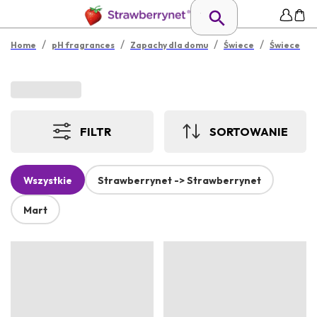
/
/
/
/
Home
pH fragrances
Zapachy dla domu
Świece
Świece
FILTR
SORTOWANIE
Wszystkie
Strawberrynet -> Strawberrynet
Mart