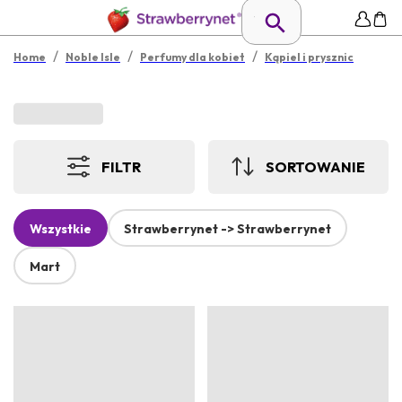
/
/
/
Home
Noble Isle
Perfumy dla kobiet
Kąpiel i prysznic
FILTR
SORTOWANIE
Wszystkie
Strawberrynet -> Strawberrynet
Mart