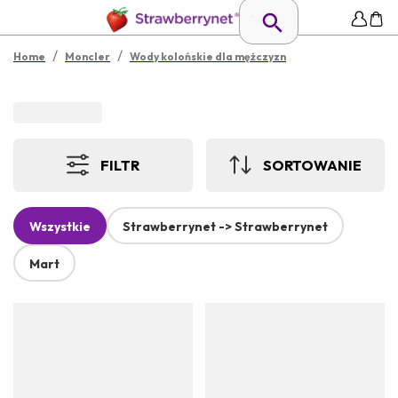
/
/
Home
Moncler
Wody kolońskie dla mężczyzn
FILTR
SORTOWANIE
Wszystkie
Strawberrynet -> Strawberrynet
Mart