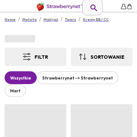
/
/
/
/
Home
Melvita
Makijaż
Twarz
Kremy BB / CC
FILTR
SORTOWANIE
Wszystkie
Strawberrynet -> Strawberrynet
Mart