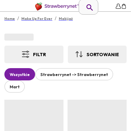
/
/
Home
Make Up For Ever
Makijaż
FILTR
SORTOWANIE
Wszystkie
Strawberrynet -> Strawberrynet
Mart