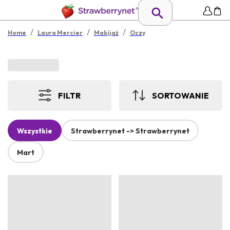
/
/
/
Home
Laura Mercier
Makijaż
Oczy
FILTR
SORTOWANIE
Wszystkie
Strawberrynet -> Strawberrynet
Mart