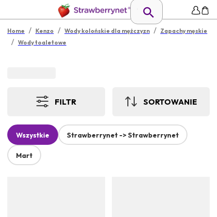
/
/
/
Home
Kenzo
Wody kolońskie dla mężczyzn
Zapachy męskie
/
Wody toaletowe
FILTR
SORTOWANIE
Wszystkie
Strawberrynet -> Strawberrynet
Mart