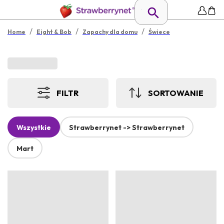
/
/
/
Home
Eight & Bob
Zapachy dla domu
Świece
FILTR
SORTOWANIE
Wszystkie
Strawberrynet -> Strawberrynet
Mart