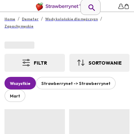
/
/
/
Home
Demeter
Wody kolońskie dla mężczyzn
Zapachy męskie
FILTR
SORTOWANIE
Wszystkie
Strawberrynet -> Strawberrynet
Mart