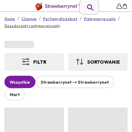
/
/
/
/
Home
Clinique
Perfumy dla kobiet
Pielęgnacja ciała
Dezodoranty i antyperspiranty
FILTR
SORTOWANIE
Wszystkie
Strawberrynet -> Strawberrynet
Mart