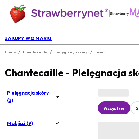
|
ZAKUPY WG MARKI
/
/
/
Home
Chantecaille
Pielęgnacja skóry
Twarz
Chantecaille - Pielęgnacja s
Pielęgnacja skóry
(3)
Wszystkie
S
Makijaż (9)