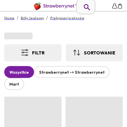
/
/
Home
Billy Jealousy
Pielęgnacja włosów
FILTR
SORTOWANIE
Wszystkie
Strawberrynet -> Strawberrynet
Mart