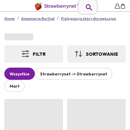
/
/
Home
Annemarie Borlind
Pielęgnacja skóry dla mężczyzn
FILTR
SORTOWANIE
Wszystkie
Strawberrynet -> Strawberrynet
Mart