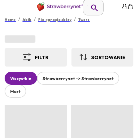
/
/
/
Home
Abib
Pielęgnacja skóry
Twarz
FILTR
SORTOWANIE
Wszystkie
Strawberrynet -> Strawberrynet
Mart