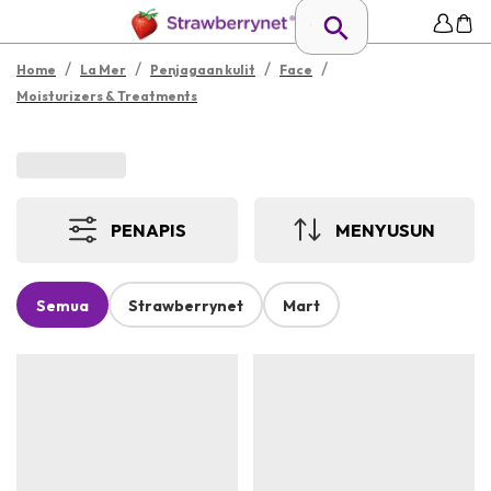
/
/
/
/
Home
La Mer
Penjagaan kulit
Face
Moisturizers & Treatments
PENAPIS
MENYUSUN
Semua
Strawberrynet
Mart