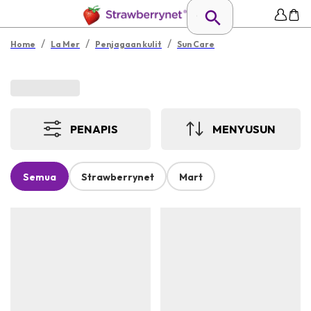
/
/
/
Home
La Mer
Penjagaan kulit
Sun Care
PENAPIS
MENYUSUN
Semua
Strawberrynet
Mart