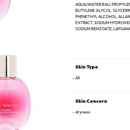
AQUA/WATER/EAU, PROPYLEN
BUTYLENE GLYCOL, GLYCER
PHENETHYL ALCOHOL, ALLANT
EXTRACT, SODIUM HYDROXIDE
SODIUM BENZOATE, LAPSANA
GERANIOL, CAMELLIA SINENS
Skin Type
All
Skin Concern
dryness