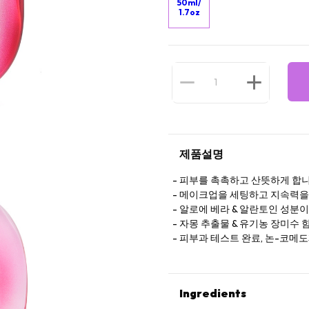
50ml/
1.7oz
제품설명
피부를 촉촉하고 산뜻하게 합
메이크업을 세팅하고 지속력을
알로에 베라 & 알란토인 성분
자몽 추출물 & 유기농 장미수 
피부과 테스트 완료, 논-코메
Ingredients