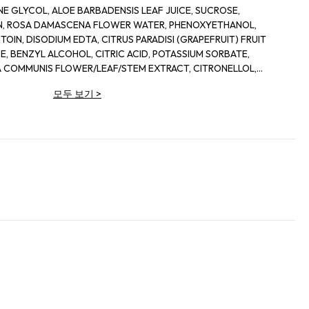
E GLYCOL, ALOE BARBADENSIS LEAF JUICE, SUCROSE,
IN, ROSA DAMASCENA FLOWER WATER, PHENOXYETHANOL,
OIN, DISODIUM EDTA, CITRUS PARADISI (GRAPEFRUIT) FRUIT
, BENZYL ALCOHOL, CITRIC ACID, POTASSIUM SORBATE,
 COMMUNIS FLOWER/LEAF/STEM EXTRACT, CITRONELLOL,
IS LEAF EXTRACT, DEHYDROACETIC ACID
모두 보기
>