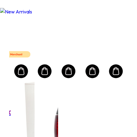
T10
Mart First Order Get 10% off
FIRSTMART10
FIRSTMART10
라프레리 LA PRAIRIE
Adv
Nig
te
Rep
Syn
ml
크기: 
Mult
(NEW
8,100
Rec
₩1
Com