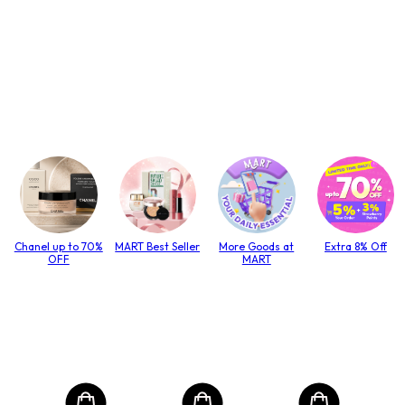
Chanel up to 70%
MART Best Seller
More Goods at
Extra 8% Off
OFF
MART