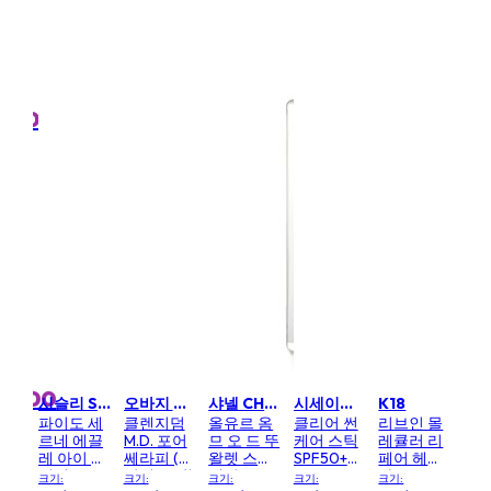
MART10
샤넬 CHANEL
터
SA
터프
클
멀티
(Ra
널
Pac
.17oz
크기:
라 -
236m
,800
느와
₩
베르사체 VERSACE
체
A.G
옴므
럽터
뜨왈
밴
프레
3oz
크기:
48ml/
5,700
시슬리 SISLEY
오바지 OBAGI
샤넬 CHANEL
시세이도 SHISEIDO
K18
₩
파이도 세
클렌지덤
올유르 옴
클리어 썬
리브인 몰
르네 에끌
M.D. 포어
므 오 드 뚜
케어 스틱
레큘러 리
레 아이 컨
쎄라피 (무
왈렛 스프
SPF50+
페어 헤어
실러 - #
작위 포장)
레이
UVA - 포
마스크
크기:
크기:
크기:
크기:
크기: