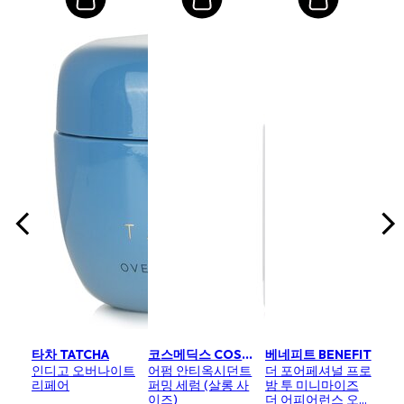
FIT
류마이
인
 인
팅 
서 
발용
크기: 
₩
타차 TATCHA
코스메딕스 COSMEDIX
베네피트 BENEFIT
인디고 오버나이트
어펌 안티옥시던트
더 포어페셔널 프로
리페어
퍼밍 세럼 (살롱 사
밤 투 미니마이즈
이즈)
더 어피어런스 오브