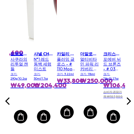
Mart First Order Get 10% off
FIRSTMART10
FIRSTMART10
T10
라프레리 LA PRAIRIE
Ski
X
Cav
Nigh
nation
l
(Ne
m
o
크기: 
Ver
(New
370,600
리투알스 RITUALS
샤넬 CHANEL
카일리 바이 카일리 제너 KYLIE BY KYLIE JENNER
더말로지카 DERMALOGICA
크리스찬디올 CHRISTIAN DIOR
₩
사쿠라의
N°1 레드
플러밍 글
멀티비타
포에버 뉘
권장가
리투얼 캔
동백 세럼
로스 - #
민 파워 리
드 브론즈
소비
들
미스트
110 Moody
커버리 크
- # 03
,800
격
₩95
Queen
림 (살롱 사
Soft Matte
크기:
크기:
크기: 3.22ml
크기: 118ml
크기:
이즈)
290g/10.2oz
50ml/1.7oz
7.8g/0.27oz
₩33,800
₩250,000
₩49,000
₩204,400
₩106,40
소비자 권장가
격 ₩107,500