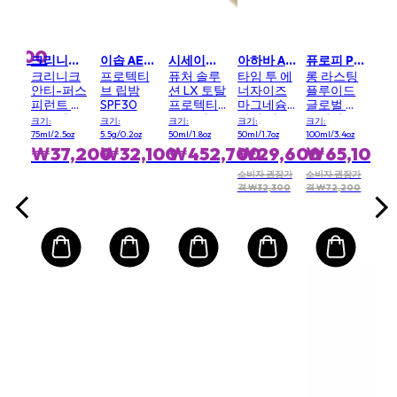
선
스
젤 
oz
크기: 
,000
₩4
크리니크 CLINIQUE
이솝 AESOP
시세이도 SHISEIDO
아하바 AHAVA
퓨로피 PUROPHI
크리니크
프로텍티
퓨처 솔루
타임 투 에
롱 라스팅
안티-퍼스
브 립밤
션 LX 토탈
너자이즈
플루이드
피런트 데
SPF30
프로텍티
마그네슘
글로벌 프
오도란트
브 크림
리치 데오
로텍션
크기:
크기:
크기:
크기:
크기:
롤온 75ml
SPF 20
도란트
75ml/2.5oz
5.5g/0.2oz
50ml/1.8oz
50ml/1.7oz
100ml/3.4oz
₩37,200
₩32,100
₩452,700
₩29,600
₩65,100
소비자 권장가
소비자 권장가
격 ₩32,300
격 ₩72,200