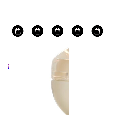
샤넬 CHANEL
 옴
센사
포츠
센스
란
베일
틱
SP
l/2oz
크기:
40ml/
,000
₩
소비
격
₩24
에스티로더 ESTEE LAUDER
 롤
퍼펙
오도