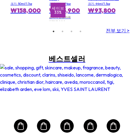
포어
크기: 50ml/1.7oz
크기: 120ml/4oz
크기: 44ml/1.5oz
세이브
₩158,000
₩255,900
₩93,800
33%
소비자 권장가격
₩383,900
전부 보기 >
베스트셀러