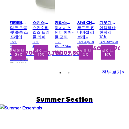
데메테르 DEMETER
스킨스티컬즈 SKIN CEUTICALS
케라스타즈 KERASTASE
샤넬 CHANEL
디오디너리 THE ORDINARY
다크 초콜
스킨수티
제네시스
푸드르 유
아젤라산
렛 콜롱 스
컬즈 트리
안티 헤어-
니버셀 리
현탁액
프레이
플 리피드
폴 포티파
브레 -
10%
리스토어
잉 세럼 (약
20(클레
크기:
크기:
크기:
크기: 30g/1oz
크기: 30ml/1oz
2:4:2 48ml
해진 모발,
어)
120ml/4oz
48ml/1.6oz
90ml/3.04oz
₩117,400
₩23,700
탈모 경향)
세이브
세이브
세이브
세이브
세이브
₩50,700
₩300,700
₩109,800
34%
27%
16%
5%
16%
(새로운 패
키지)
소비자 권장가
격 ₩69,100
전부 보기 >
Summer Section