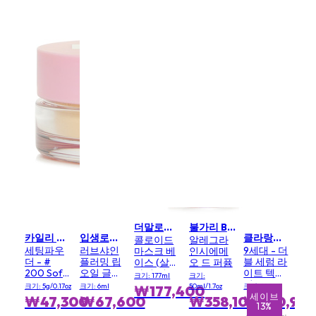
더말로지카 DERMALOGICA
불가리 BVLGARI
카일리 바이 카일리 제너 KYLIE BY KYLIE JENNER
입생로랑 YVES SAINT LAURENT
클라랑스 CLARINS
콜로이드
알레그라
세팅파우
러브샤인
9세대 - 더
마스크 베
인시에메
더 - #
플러밍 립
블 세럼 라
이스 (살롱
오 드 퍼퓸
200 Soft
오일 글로
이트 텍스
사이즈)
크기: 177ml
크기:
Pink
스 - # 3
처
크기: 5g/0.17oz
크기: 6ml
50ml/1.7oz
크기: 100ml
₩177,400
Mellow
브
세이브
세이브
세
₩47,300
₩67,600
₩358,100
₩320,90
%
13%
1%
Mallow