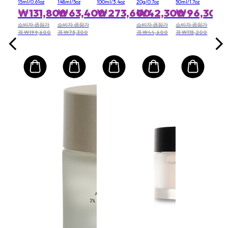
01
페이스 앤
15ml/0.61oz
148ml/5oz
100ml/3.4oz
20g/0.7oz
50ml/1.7oz
보디 (하이
₩131,800
₩63,400
₩273,600
₩42,300
₩96,300
프로텍션
& 워터 리
소비자 권장가
소비자 권장가
소비자 권장가
소비자 권장가
격 ₩199,600
격 ₩75,300
격 ₩44,600
격 ₩115,200
지스트)