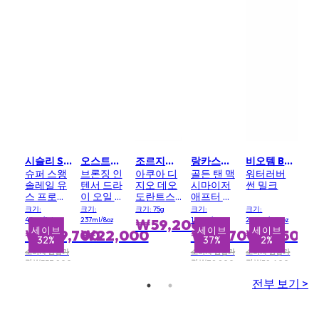
시슬리 SISLEY
오스트레일리안 골드 AUSTRALIAN GOLD
조르지오아르마니 GIORGIO ARMANI
랑카스터 LANCASTER
비오템 BIOTHERM
슈퍼 스왱
브론징 인
아쿠아 디
골든 탠 맥
워터러버
솔레일 유
텐서 드라
지오 데오
시마이저
썬 밀크
스 프로텍
이 오일 스
도란트스
애프터 썬
터 포 페이
프레이
틱
오일
크기:
크기:
크기: 75g
크기:
크기:
스 SPF50+
40ml/1.4oz
237ml/8oz
150ml/5oz
200ml/6.76oz
₩59,200
세이브
세이브
세이브
세이브
세이브
세
₩229,700
₩22,000
₩50,700
₩57,500
32%
37%
8%
10%
2%
소비자 권장가
소비자 권장가
소비자 권장가
격 ₩337,800
격 ₩79,900
격 ₩58,400
전부 보기 >