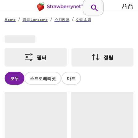
/
/
/
Home
랑콤 Lancome
스킨케어
아이 & 립
필터
정렬
모두
스트로베리넷
마트