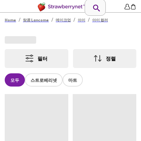
/
/
/
/
Home
랑콤 Lancome
메이크업
아이
아이 컬러
필터
정렬
모두
스트로베리넷
마트