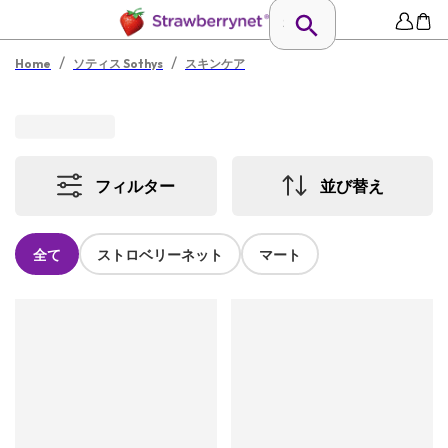
/
/
Home
ソティス Sothys
スキンケア
フィルター
並び替え
全て
ストロベリーネット
マート