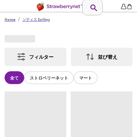
/
Home
ソティス Sothys
フィルター
並び替え
全て
ストロベリーネット
マート