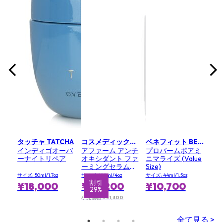
ッチ
サイズ:
¥7
タッチャ TATCHA
コスメディックス COSMEDIX
ベネフィット BENEFIT
インディゴオーバ
アファーム アンチ
プロバームポアミ
ーナイトリペア
オキシダント ファ
ニマライズ (Value
ーミングセラム
Size)
(サロンサイズ)
サイズ: 50ml/1.7oz
サイズ: 120ml/4oz
サイズ: 44ml/1.5oz
割引
¥18,000
¥29,200
¥10,700
29%
小売価格 ¥41,300
全て見る >