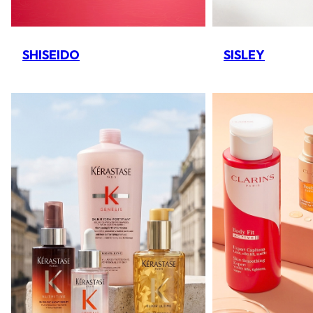
SHISEIDO
SISLEY