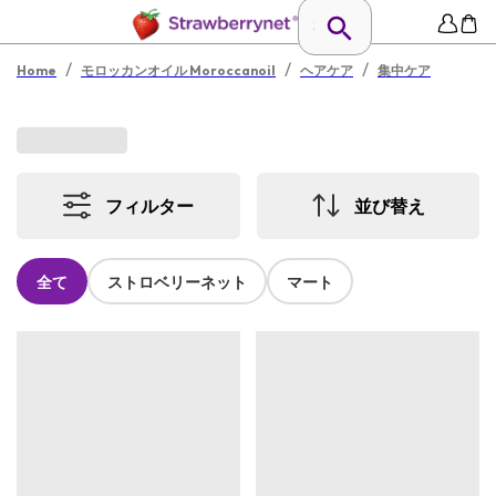
/
/
/
Home
モロッカンオイル Moroccanoil
ヘアケア
集中ケア
フィルター
並び替え
全て
ストロベリーネット
マート