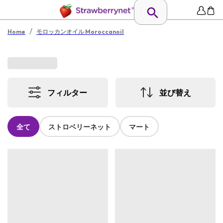
/
Home
モロッカンオイル Moroccanoil
フィルター
並び替え
全て
ストロベリーネット
マート