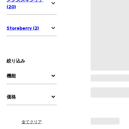
(20)
Storeberry (2)
絞り込み
機能
価格
全てクリア