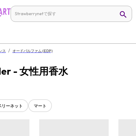
/
ンス
オードパルファム (EDP)
der - 女性用香水
ベリーネット
マート