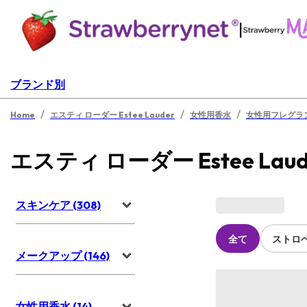
|
ブランド別
/
/
/
Home
エスティ ローダー Estee Lauder
女性用香水
女性用フレグラ
エスティ ローダー Estee Lau
スキンケア (308)
全て
ストロ
メークアップ (146)
女性用香水 (14)