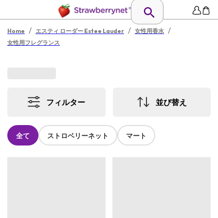
/
/
/
Home
エスティ ローダー Estee Lauder
女性用香水
女性用フレグランス
フィルター
並び替え
全て
ストロベリーネット
マート