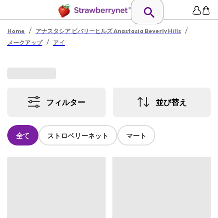
/
/
Home
アナスタシア ビバリーヒルズ Anastasia Beverly Hills
/
メークアップ
アイ
フィルター
並び替え
全て
ストロベリーネット
マート