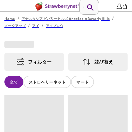
/
/
Home
アナスタシア ビバリーヒルズ Anastasia Beverly Hills
/
/
メークアップ
アイ
アイブロウ
フィルター
並び替え
全て
ストロベリーネット
マート