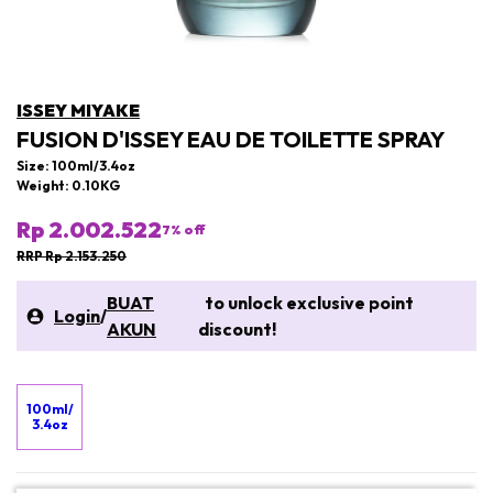
ISSEY MIYAKE
FUSION D'ISSEY EAU DE TOILETTE SPRAY
Size: 100ml/3.4oz
Weight: 0.10KG
Rp 2.002.522
7
% off
RRP Rp 2.153.250
BUAT
to unlock exclusive point
Login
/
AKUN
discount!
100ml/
3.4oz