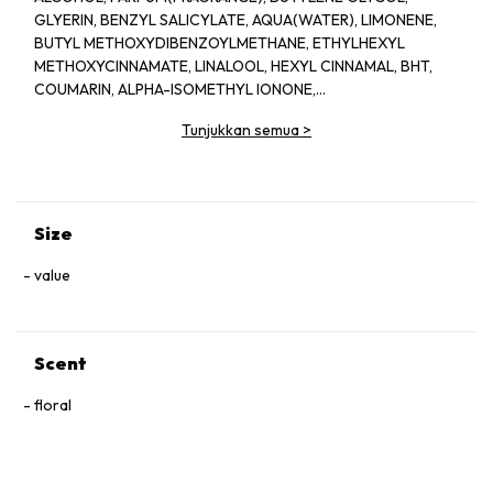
GLYERIN, BENZYL SALICYLATE, AQUA(WATER), LIMONENE,
BUTYL METHOXYDIBENZOYLMETHANE, ETHYLHEXYL
METHOXYCINNAMATE, LINALOOL, HEXYL CINNAMAL, BHT,
COUMARIN, ALPHA-ISOMETHYL IONONE,
HYDROXYCITRONELLAL, CITRONELLOL, CITRAL, GERANIOL,
Tunjukkan semua
>
EUGENOL, BENZYL BENZOATE, CI 60730(EXT.VIOLET 2)
Size
value
Scent
floral