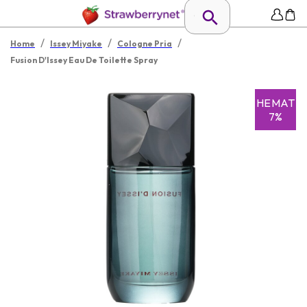
/
/
/
Home
Issey Miyake
Cologne Pria
Fusion D'Issey Eau De Toilette Spray
HEMAT
7%