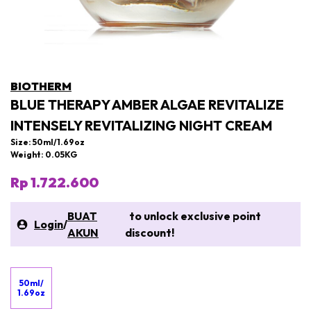
BIOTHERM
BLUE THERAPY AMBER ALGAE REVITALIZE
INTENSELY REVITALIZING NIGHT CREAM
Size: 50ml/1.69oz
Weight: 0.05KG
Rp 1.722.600
BUAT
to unlock exclusive point
Login
/
AKUN
discount!
50ml/
1.69oz