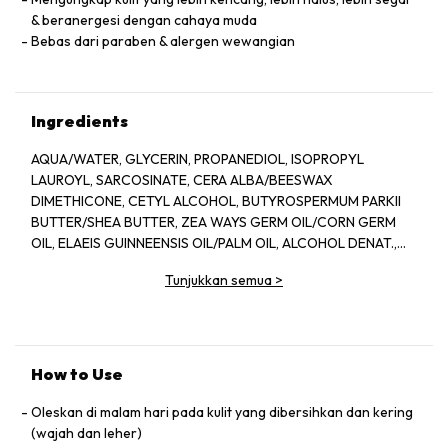
& beranergesi dengan cahaya muda
Bebas dari paraben & alergen wewangian
Ingredients
AQUA/WATER, GLYCERIN, PROPANEDIOL, ISOPROPYL
LAUROYL, SARCOSINATE, CERA ALBA/BEESWAX
DIMETHICONE, CETYL ALCOHOL, BUTYROSPERMUM PARKII
BUTTER/SHEA BUTTER, ZEA WAYS GERM OIL/CORN GERM
OIL, ELAEIS GUINNEENSIS OIL/PALM OIL, ALCOHOL DENAT.,
GLYCERYL STEARATE, PEG-100 STEARATE, STEARIC ACID,
Tunjukkan semua
>
MYRISTYL MYRISTATE, AMMONIUM POLYACRYLOYLDIMETHYL
TAURATE, ORYZA SATIVA BRAN OIL/RICE BRAN OIL, SECALE
CEREALE SEED EXTRACT/RYE SEED EXTRACT, LAMINARIA
OCHROLEUCA EXTRACT, CYATHEA MEDULLARIS LEAF
EXTRACT, BETAINE, SORBITAN OLEATE, SORBITAN
How to Use
TRISTEARATE, CALCIUM PCA, GLYCERYL CAPRYLATE,
ISOHEXADECANE, SODIUM HYALURONATE, SODIUM
Oleskan di malam hari pada kulit yang dibersihkan dan kering
LEVULINATE, SILICA SILYLATE, MYRISTIC ACID, PALMITIC
(wajah dan leher)