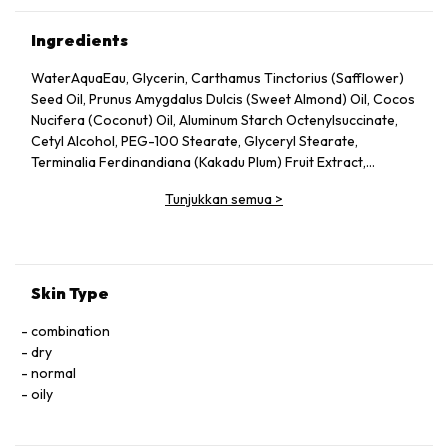
Ingredients
WaterAquaEau, Glycerin, Carthamus Tinctorius (Safflower)
Seed Oil, Prunus Amygdalus Dulcis (Sweet Almond) Oil, Cocos
Nucifera (Coconut) Oil, Aluminum Starch Octenylsuccinate,
Cetyl Alcohol, PEG-100 Stearate, Glyceryl Stearate,
Terminalia Ferdinandiana (Kakadu Plum) Fruit Extract,
Melaleuca Alternifolia (Tea Tree) Leaf Oil, C12-15 Alkyl
Tunjukkan semua
>
Benzoate, Glyceryl Dilaurate, Dimethicone, Carbomer,
Xanthan Gum, Panthenol, Tocopheryl Acetate, Sodium
Hydroxide, Disodium EDTA, Olea Europaea (Olive) Fruit Oil,
Aloe Barbadensis Leaf Juice, Tocopherol, Limonene,
Fragrance (Parfum), Coumarin, Linalool, Benzyl Alcohol,
Skin Type
Citral, Phenoxyethanol, Ethylhexylglycerin, Sodium Benzoate,
Potassium Sorbate
combination
dry
normal
oily