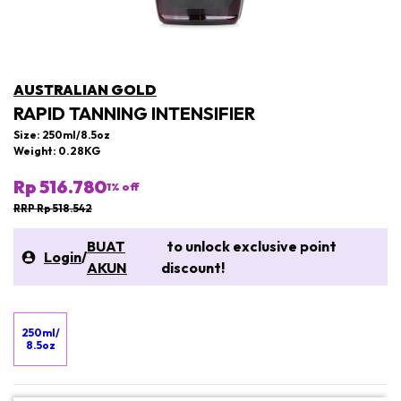
AUSTRALIAN GOLD
RAPID TANNING INTENSIFIER
Size: 250ml/8.5oz
Weight: 0.28KG
Rp 516.780
1
% off
RRP Rp 518.542
BUAT
to unlock exclusive point
Login
/
AKUN
discount!
250ml/
8.5oz