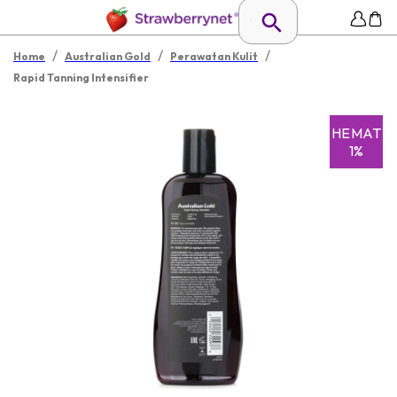
/
/
/
Home
Australian Gold
Perawatan Kulit
Rapid Tanning Intensifier
HEMAT
1%