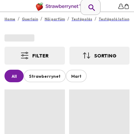
/
/
/
/
Home
Guerlain
Női parfüm
Testápolás
Testápoló lotion
FILTER
SORTING
All
Strawberrynet
Mart