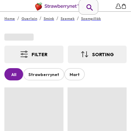
/
/
/
/
Home
Guerlain
Smink
Szemek
Szempillák
FILTER
SORTING
All
Strawberrynet
Mart