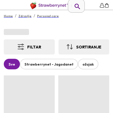
/
/
Home
Zdravlje
Personal care
FILTAR
SORTIRANJE
Sve
Strawberrynet - Jagodanet
ožujak