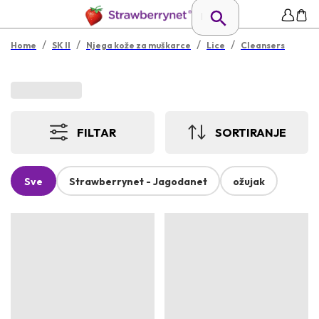
/
/
/
/
Home
SK II
Njega kože za muškarce
Lice
Cleansers
FILTAR
SORTIRANJE
Sve
Strawberrynet - Jagodanet
ožujak