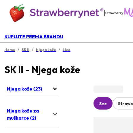
|
KUPUJTE PREMA BRANDU
/
/
/
Home
SK II
Njega kože
Lice
SK II - Njega kože
Njega kože (23)
Sve
Strawb
Njega kože za
muškarce (2)