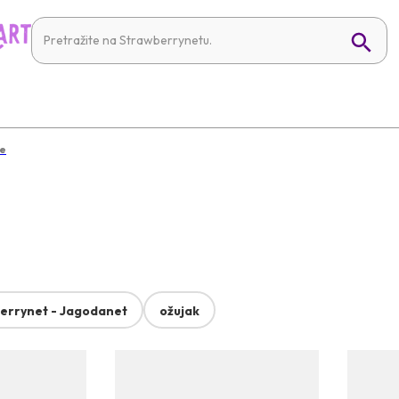
te
errynet - Jagodanet
ožujak