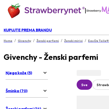
|
KUPUJTE PREMA BRANDU
/
/
/
/
Home
Givenchy
Ženski parfemi
Ženski mirisi
Eau De Toilet
Givenchy - Ženski parfemi
Njega kože (5)
Sve
Strawb
Šminka (70)
Ženski parfemi (14)