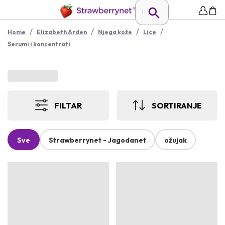
/
/
/
/
Home
Elizabeth Arden
Njega kože
Lice
Serumi i koncentrati
FILTAR
SORTIRANJE
Sve
Strawberrynet - Jagodanet
ožujak