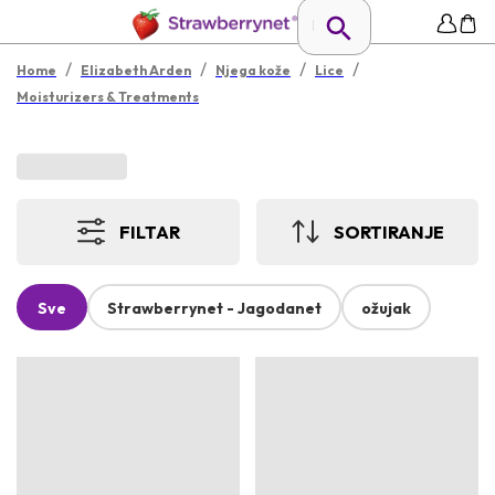
/
/
/
/
Home
Elizabeth Arden
Njega kože
Lice
Moisturizers & Treatments
FILTAR
SORTIRANJE
Sve
Strawberrynet - Jagodanet
ožujak