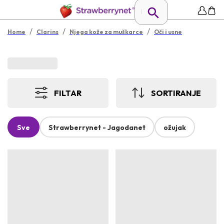
/
/
/
Home
Clarins
Njega kože za muškarce
Oči i usne
FILTAR
SORTIRANJE
Sve
Strawberrynet - Jagodanet
ožujak